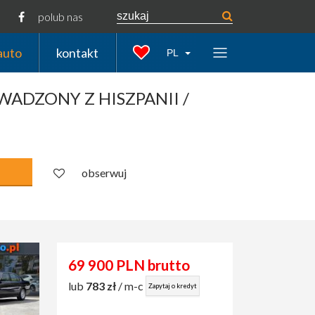
polub nas
auto
kontakt
PL
ROWADZONY Z HISZPANII /
obserwuj
69 900 PLN brutto
lub
783 zł
/ m-c
Zapytaj o kredyt