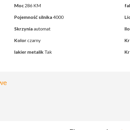
Moc
286 KM
fa
Pojemność silnika
4000
Li
Skrzynia
automat
Il
Kolor
czarny
Kr
lakier metalik
Tak
Kr
we