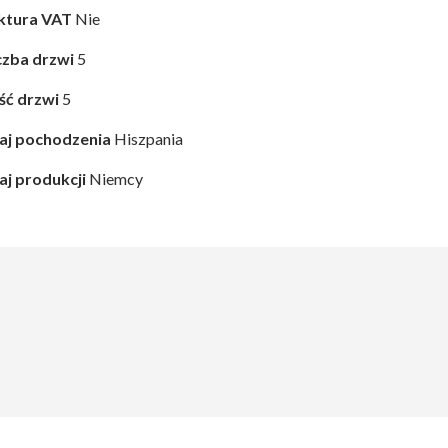
ktura VAT
Nie
czba drzwi
5
ość drzwi
5
aj pochodzenia
Hiszpania
aj produkcji
Niemcy