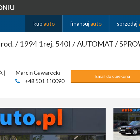
DNIU
kup
auto
finansuj
auto
sprzedaj
rod. / 1994 1rej. 540I / AUTOMAT / SP
A |
Marcin Gawarecki
Email do opiekuna
+48 501 110090