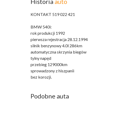
Historia
auto
KONTAKT 519 022 421
BMW 540i:
rok produkcji 1992
pierwsza rejestracja 28.12.1994
silnik benzynowy 4.0l 286km
automatyczna skrzynia biegów
tylny napęd
przebieg 129000km
sprowadzony z hiszpanii
bez korozji.
Podobne auta