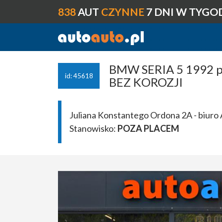
838
AUT
CZYNNE
7 DNI W TYGO
BMW SERIA 5 1992 p
id: 45618
BEZ KOROZJI
Juliana Konstantego Ordona 2A - biuro 
Stanowisko:
POZA PLACEM