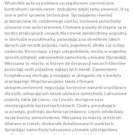
Wszystkie auta są poddane szczegółowym czynnościom
kontrolnym i serwisowym- zyskujemy dzięki temu pewność, iż są
one w pełni sprawne technicznie. Sprzedajemy również
przeznaczone do codziennego użytku, osobowe samochody
używane oraz auta terenowe. Używane pojazdy dostępne są w
bardzo atrakcyjnych cenach. Na stronie zamieściliśmy wygodną
w obsłudze wyszukiwarkę, pozwalającą na określenie takich
danych, jak rocznik pojazdu, cena, pojemność silnika czy rodzaj
nadwozia. Korzystając z tego udogodnienia, można w wygodny
sposób odnaleźć odpowiednie samochody używane (Sprzedaż).
Warszawa to miasto, w którym do dyspozycji naszych klientów
pozostają setki pojazdów najlepszych marek. Zapewniamy
kompleksową obsługę, pomagając w ubieganiu się o kredyty
oraz leasingi. Współpracujemy także z firmami
ubezpieczeniowymi, negocjując korzystne warunki współpracy
dla osób, zakupujących nasze używane samochody. Luksusowe
pojazdy, takie jak Lexus, czy Lincoln, dostępne są w
niewiarygodnie korzystnych cenach. Osoby, poszukujące
uczciwego, godnego zaufania sprzedawcy, często odwiedzają
nasze komisy samochodowe. Warszawa to miasto, w którym
działamy w trzech, doskonale zlokalizowanych punktach.
Sprzedając samochody luksusowe używane udostępniamy