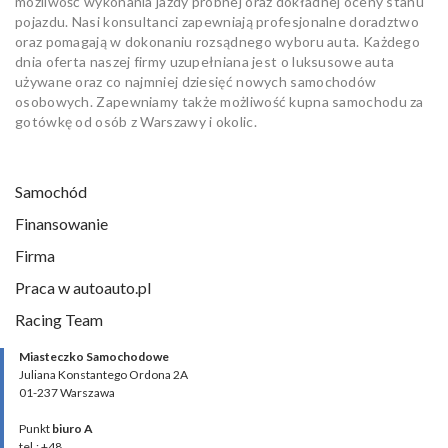
możliwość wykonania jazdy próbnej oraz dokładnej oceny stanu
pojazdu. Nasi konsultanci zapewniają profesjonalne doradztwo
oraz pomagają w dokonaniu rozsądnego wyboru auta. Każdego
dnia oferta naszej firmy uzupełniana jest o luksusowe auta
używane oraz co najmniej dziesięć nowych samochodów
osobowych. Zapewniamy także możliwość kupna samochodu za
gotówkę od osób z Warszawy i okolic.
Samochód
Finansowanie
Firma
Praca w autoauto.pl
Racing Team
Miasteczko Samochodowe
Juliana Konstantego Ordona 2A
01-237 Warszawa
Punkt
biuro A
tel.: +48