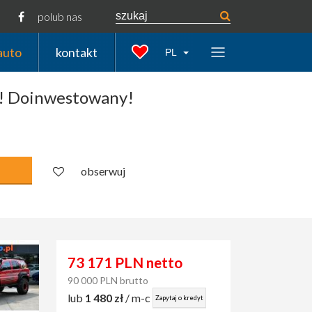
polub nas
auto
kontakt
PL
! Doinwestowany!
obserwuj
73 171 PLN netto
90 000 PLN brutto
lub
1 480 zł
/ m-c
Zapytaj o kredyt