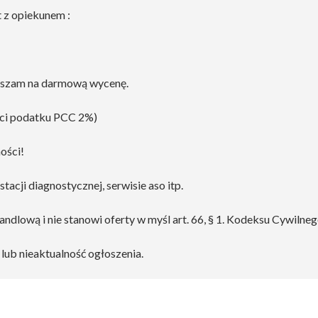
t z opiekunem :
raszam na darmową wycenę.
aci podatku PCC 2%)
ości!
cji diagnostycznej, serwisie aso itp.
andlową i nie stanowi oferty w myśl art. 66, § 1. Kodeksu Cywilneg
lub nieaktualność ogłoszenia.