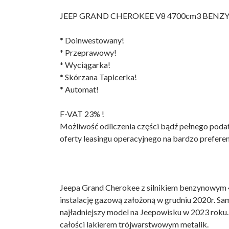
JEEP GRAND CHEROKEE V8 4700cm3 BENZY
* Doinwestowany!
* Przeprawowy!
* Wyciągarka!
* Skórzana Tapicerka!
* Automat!
F-VAT 23% !
Możliwość odliczenia części bądź pełnego poda
oferty leasingu operacyjnego na bardzo prefere
Jeepa Grand Cherokee z silnikiem benzynowym 4
instalację gazową założoną w grudniu 2020r. S
najładniejszy model na Jeepowisku w 2023 roku
całości lakierem trójwarstwowym metalik.