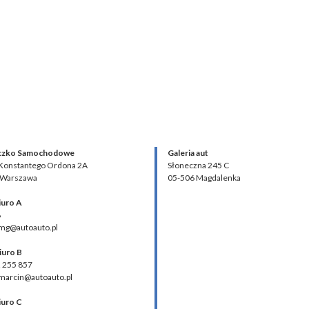
czko Samochodowe
Galeria aut
 Konstantego Ordona 2A
Słoneczna 245 C
 Warszawa
05-506 Magdalenka
iuro A
8
 mg@autoauto.pl
iuro B
2 255 857
 marcin@autoauto.pl
iuro C