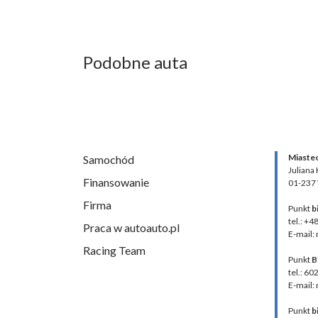
Podobne auta
Miaste
Samochód
Juliana
Finansowanie
01-237
Firma
Punkt
b
tel.: +4
Praca w autoauto.pl
E-mail:
Racing Team
Punkt
B
tel.: 60
E-mail:
Punkt
b