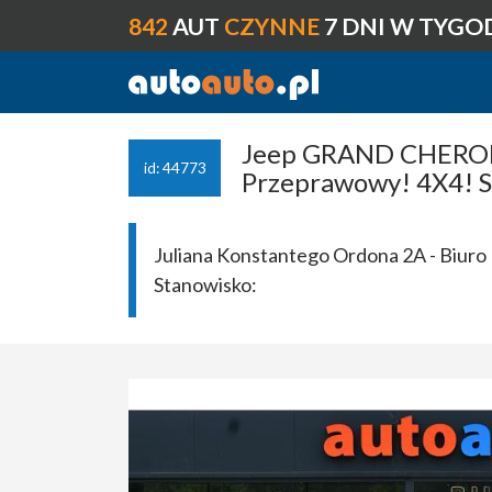
842
AUT
CZYNNE
7 DNI W TYGO
Jeep GRAND CHEROKE
id: 44773
Przeprawowy! 4X4! S
Juliana Konstantego Ordona 2A - Biuro 
Stanowisko: