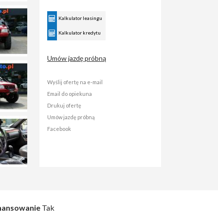
Kalkulator leasingu
Kalkulator kredytu
Umów jazdę próbną
Wyślij ofertę na e-mail
Email do opiekuna
Drukuj ofertę
Umów jazdę próbną
Facebook
nansowanie
Tak