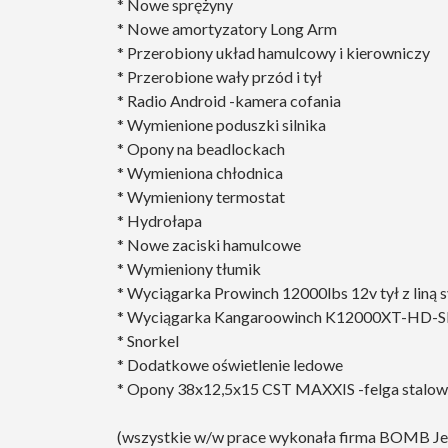
* Nowe sprężyny
* Nowe amortyzatory Long Arm
* Przerobiony układ hamulcowy i kierowniczy
* Przerobione wały przód i tył
* Radio Android -kamera cofania
* Wymienione poduszki silnika
* Opony na beadlockach
* Wymieniona chłodnica
* Wymieniony termostat
* Hydrołapa
* Nowe zaciski hamulcowe
* Wymieniony tłumik
* Wyciągarka Prowinch 12000lbs 12v tył z liną 
* Wyciągarka Kangaroowinch K12000XT-HD-SR-
* Snorkel
* Dodatkowe oświetlenie ledowe
* Opony 38x12,5x15 CST MAXXIS -felga stalo
(wszystkie w/w prace wykonała firma BOMB J