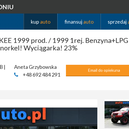
DNIU
kup
auto
finansuj
auto
sprzedaj
E 1999 prod. / 1999 1rej. Benzyna+LPG
norkel! Wyciągarka! 23%
B |
Aneta Grzybowska
Email do opiekuna
+48 692 484 291