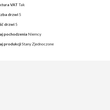
ktura VAT
Tak
czba drzwi
5
ość drzwi
5
aj pochodzenia
Niemcy
aj produkcji
Stany Zjednoczone