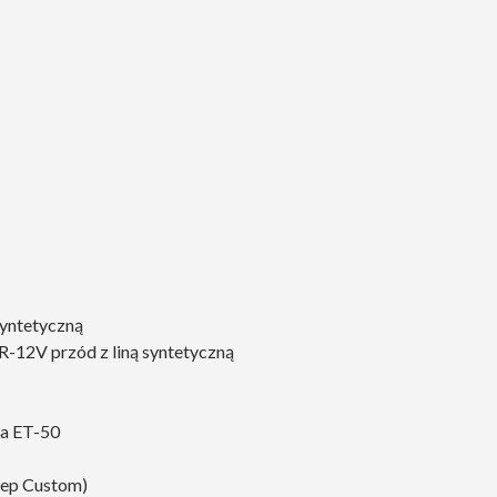
syntetyczną
12V przód z liną syntetyczną
wa ET-50
eep Custom)