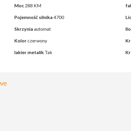
Moc
288 KM
fa
Pojemność silnika
4700
Li
Skrzynia
automat
Il
Kolor
czerwony
Kr
lakier metalik
Tak
Kr
we