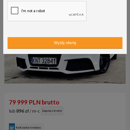
79 999 PLN brutto
lub
896 zł
/ m-c
Zapytaj o kredyt
Kalkulator kredytu