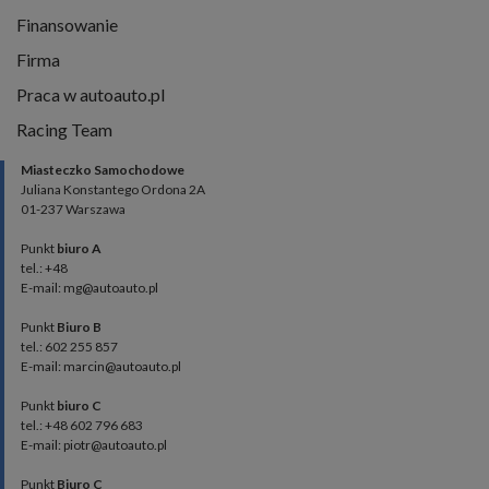
Finansowanie
Firma
Praca w autoauto.pl
Racing Team
Miasteczko Samochodowe
Juliana Konstantego Ordona 2A
01-237 Warszawa
Punkt
biuro A
tel.: +48
E-mail: mg@autoauto.pl
Punkt
Biuro B
tel.: 602 255 857
E-mail: marcin@autoauto.pl
Punkt
biuro C
tel.: +48 602 796 683
E-mail: piotr@autoauto.pl
Punkt
Biuro C