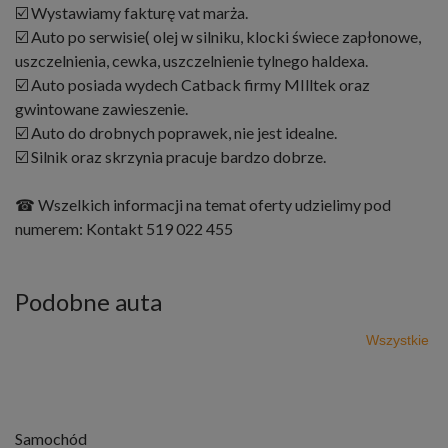
☑️ Wystawiamy fakturę vat marża.
☑️ Auto po serwisie( olej w silniku, klocki świece zapłonowe,
uszczelnienia, cewka, uszczelnienie tylnego haldexa.
☑️ Auto posiada wydech Catback firmy MIlltek oraz
gwintowane zawieszenie.
☑️ Auto do drobnych poprawek, nie jest idealne.
☑️ Silnik oraz skrzynia pracuje bardzo dobrze.
☎ Wszelkich informacji na temat oferty udzielimy pod
numerem: Kontakt 519 022 455
Podobne auta
Wszystkie
Samochód