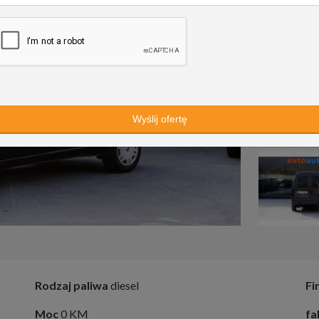
Rodzaj paliwa
diesel
Fi
Moc
0 KM
fa