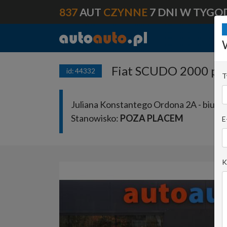
837
AUT
CZYNNE
7 DNI W TYGO
Fiat SCUDO 2000 pr
id: 44332
T
Juliana Konstantego Ordona 2A - biuro 
Stanowisko:
POZA PLACEM
E
K