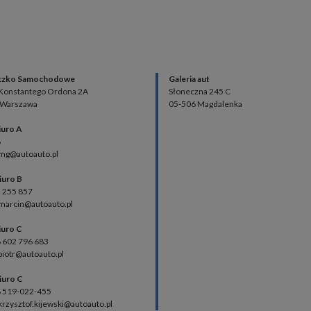
czko Samochodowe
Galeria aut
 Konstantego Ordona 2A
Słoneczna 245 C
 Warszawa
05-506 Magdalenka
iuro A
8
 mg@autoauto.pl
iuro B
2 255 857
 marcin@autoauto.pl
iuro C
48 602 796 683
 piotr@autoauto.pl
iuro C
48 519-022-455
 krzysztof.kijewski@autoauto.pl