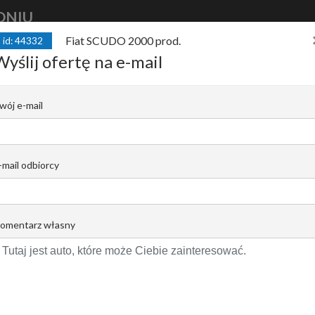
DNIU
Fiat SCUDO 2000 prod.
id: 44332
kup
auto
finansuj
auto
sprzedaj
Wyślij ofertę na e-mail
od. FIAT SCUDO 2.0 DIESEL 2000R
wój e-mail
A |
Marcin Gawarecki
Email do opiekuna
+48 501 110090
-mail odbiorcy
omentarz własny