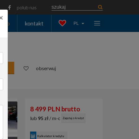
polub nas
×
auto
kontakt
PL
obserwuj
8 499 PLN brutto
lub
95 zł
/ m-c
Zapytaj o kredyt
Kalkulator kredytu