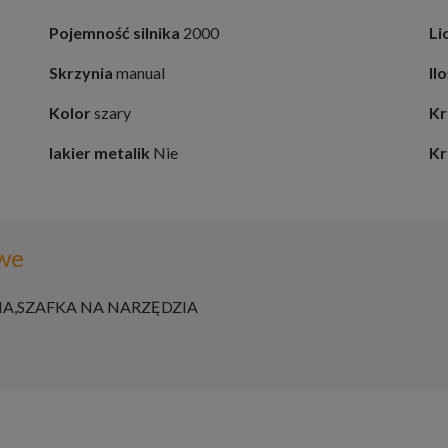
Pojemność silnika
2000
Li
Skrzynia
manual
Il
Kolor
szary
Kr
lakier metalik
Nie
Kr
we
IA,SZAFKA NA NARZĘDZIA