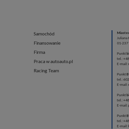
Miaste
Samochód
Juliana
Finansowanie
01-237
Firma
Punkt
b
tel.: +4
Praca w autoauto.pl
E-mail:
Racing Team
Punkt
B
tel.: 60
E-mail:
Punkt
b
tel.: +
E-mail:
Punkt
B
tel.: +
E-mail: