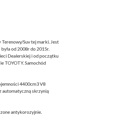
erenowy/Suv tej marki. Jest
 była od 2008r do 2015r.
eci Dealerskiej i od początku
sie TOYOTY. Samochód
 pojemności 4400cm3 V8
z automatyczną skrzynią
zone antykorozyjnie.