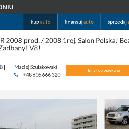
DNIU
kup
auto
finansuj
auto
sprzedaj
 2008 prod. / 2008 1rej. Salon Polska! 
 Zadbany! V8!
B |
Maciej Szulakowski
Email do opiekuna
+48 606 666 320