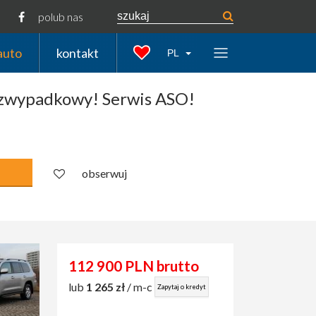
polub nas
auto
kontakt
PL
Bezwypadkowy! Serwis ASO!
obserwuj
112 900 PLN brutto
lub
1 265 zł
/ m-c
Zapytaj o kredyt