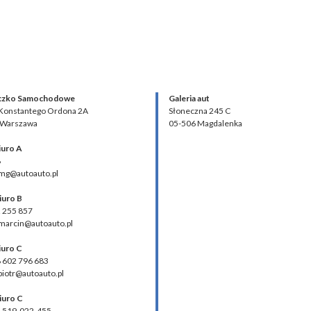
czko Samochodowe
Galeria aut
 Konstantego Ordona 2A
Słoneczna 245 C
 Warszawa
05-506 Magdalenka
iuro A
8
 mg@autoauto.pl
iuro B
2 255 857
 marcin@autoauto.pl
iuro C
48 602 796 683
 piotr@autoauto.pl
iuro C
48 519-022-455