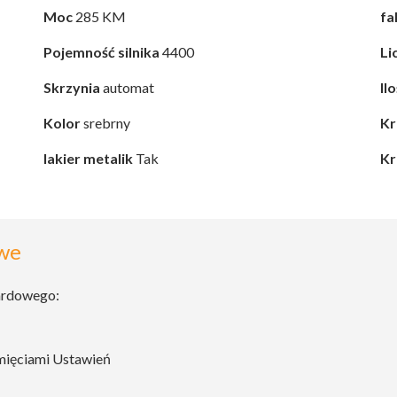
Moc
285 KM
fa
Pojemność silnika
4400
Li
Skrzynia
automat
Il
Kolor
srebrny
Kr
lakier metalik
Tak
Kr
we
ardowego:
amięciami Ustawień