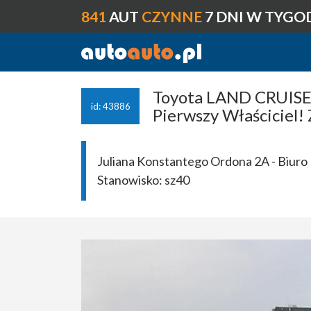
841
AUT
CZYNNE
7 DNI W TYGO
Toyota LAND CRUISER
id: 43886
Pierwszy Właściciel!
Juliana Konstantego Ordona 2A - Biuro 
Stanowisko:
sz40