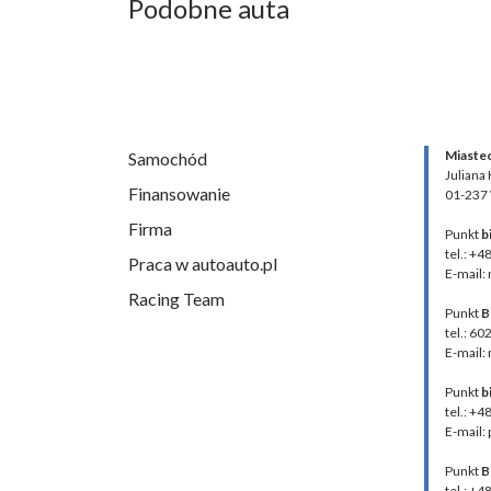
Podobne auta
Miaste
Samochód
Juliana
Finansowanie
01-237
Firma
Punkt
b
tel.: +4
Praca w autoauto.pl
E-mail:
Racing Team
Punkt
B
tel.: 60
E-mail:
Punkt
b
tel.: +
E-mail:
Punkt
B
tel.: +