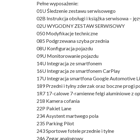
Pełne wyposażenie:
01U Śledzenie zestawu serwisowego
02B Instrukcja obsługi i książka serwisowa – ję
02U WYGODNY ZESTAW SERWISOWY
050 Modyfikacje techniczne
085 Podgrzewana szyba przednia
08U Konfiguracja pojazdu
09U Monitorowanie pojazdu
14U Integracja ze smartfonem
16U Integracja ze smartfonem CarPlay
17U Integracja smartfona Google Automotive L
189 Przedni i tylny zderzak oraz boczne progi 
1R7 17-calowe 7-ramienne felgi aluminiowe z 
218 Kamera cofania
22P Pakiet Lane
234 Asystent martwego pola
235 Parking Pilot
243 Sportowe fotele przednie i tylne
246 Zegar analogowy