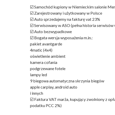
☑️ Samochód kupiony w Niemieckim salonie Me
☑️ Zarejestrowany i użytkowany w Polsce
☑️ Auto sprzedajemy na fakturę vat 23%
☑️ Serwisowany w ASO (pełna historia serwisó
☑️ Auto bezwypadkowe
☑️ Bogata wersja wyposażenia m.in.:
pakiet avantgarde
4matic (4x4)
oświetlenie ambient
kamera cofania
podgrzewane fotele
lampy led
9 biegowa automatyczna skrzynia biegów
apple carplay, android auto
i innych
☑️ Faktura VAT marża, kupujący zwolniony z opł
podatku PCC 2%)