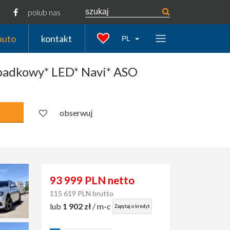
polub nas
auto
kontakt
PL
padkowy* LED* Navi* ASO
obserwuj
93 999 PLN netto
115 619 PLN brutto
lub
1 902 zł
/ m-c
Zapytaj o kredyt