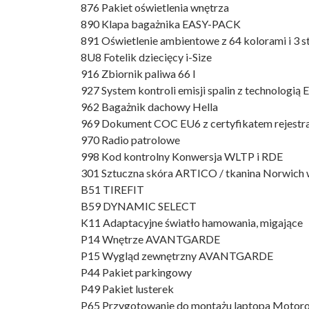
876 Pakiet oświetlenia wnętrza
890 Klapa bagażnika EASY-PACK
891 Oświetlenie ambientowe z 64 kolorami i 3 s
8U8 Fotelik dziecięcy i-Size
916 Zbiornik paliwa 66 l
927 System kontroli emisji spalin z technologią
962 Bagażnik dachowy Hella
969 Dokument COC EU6 z certyfikatem rejestra
970 Radio patrolowe
998 Kod kontrolny Konwersja WLTP i RDE
301 Sztuczna skóra ARTICO / tkanina Norwich 
B51 TIREFIT
B59 DYNAMIC SELECT
K11 Adaptacyjne światło hamowania, migające
P14 Wnętrze AVANTGARDE
P15 Wygląd zewnętrzny AVANTGARDE
P44 Pakiet parkingowy
P49 Pakiet lusterek
P65 Przygotowanie do montażu laptopa Motor