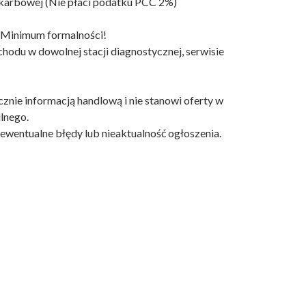
skarbowej (Nie płaci podatku PCC 2%)
! Minimum formalności!
odu w dowolnej stacji diagnostycznej, serwisie
cznie informacją handlową i nie stanowi oferty w
ilnego.
ewentualne błędy lub nieaktualność ogłoszenia.