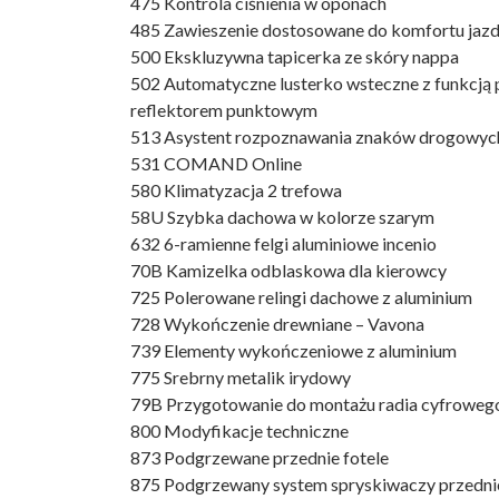
475 Kontrola ciśnienia w oponach
485 Zawieszenie dostosowane do komfortu jaz
500 Ekskluzywna tapicerka ze skóry nappa
502 Automatyczne lusterko wsteczne z funkcją
reflektorem punktowym
513 Asystent rozpoznawania znaków drogowyc
531 COMAND Online
580 Klimatyzacja 2 trefowa
58U Szybka dachowa w kolorze szarym
632 6-ramienne felgi aluminiowe incenio
70B Kamizelka odblaskowa dla kierowcy
725 Polerowane relingi dachowe z aluminium
728 Wykończenie drewniane – Vavona
739 Elementy wykończeniowe z aluminium
775 Srebrny metalik irydowy
79B Przygotowanie do montażu radia cyfroweg
800 Modyfikacje techniczne
873 Podgrzewane przednie fotele
875 Podgrzewany system spryskiwaczy przedni