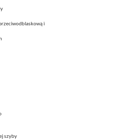
dy
 przeciwodblaskową i
h
o
ej szyby