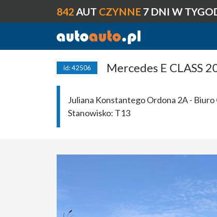
842
AUT
CZYNNE
7 DNI W TYGO
Mercedes E CLASS 20
id: 42506
Juliana Konstantego Ordona 2A - Biuro 
Stanowisko:
T13