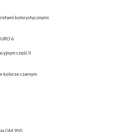
trefami kolorystycznymi
 EURO 6
cyjnym część II
w kolorze czarnym
ola GM 950