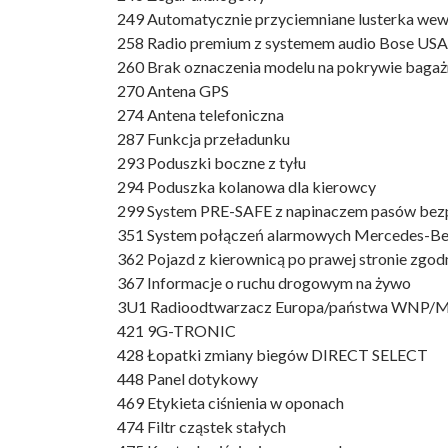
249 Automatycznie przyciemniane lusterka wew
258 Radio premium z systemem audio Bose USA
260 Brak oznaczenia modelu na pokrywie bagaż
270 Antena GPS
274 Antena telefoniczna
287 Funkcja przeładunku
293 Poduszki boczne z tyłu
294 Poduszka kolanowa dla kierowcy
299 System PRE-SAFE z napinaczem pasów bez
351 System połączeń alarmowych Mercedes-B
362 Pojazd z kierownicą po prawej stronie zgo
367 Informacje o ruchu drogowym na żywo
3U1 Radioodtwarzacz Europa/państwa WNP/M
421 9G-TRONIC
428 Łopatki zmiany biegów DIRECT SELECT
448 Panel dotykowy
469 Etykieta ciśnienia w oponach
474 Filtr cząstek stałych