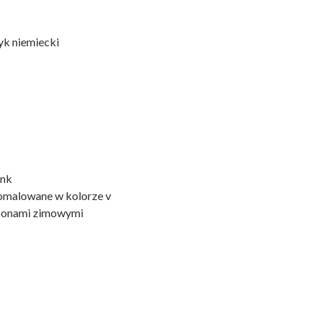
zyk niemiecki
ink
pomalowane w kolorze v
oponami zimowymi