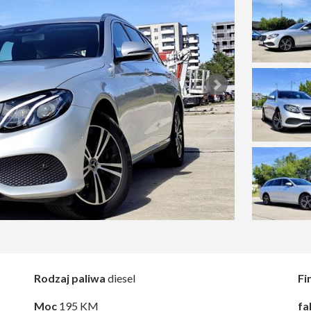
Rodzaj paliwa
diesel
Fi
Moc
195 KM
fa