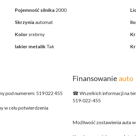
Pojemność silnika
2000
Li
Skrzynia
automat
Il
Kolor
srebrny
Kr
lakier metalik
Tak
Kr
Finansowanie
auto
limy pod numerem: 519 022 455
☎ Wszelkich informacji na te
519-022-455
ny w celu potwierdzenia
Możliwość zostawienia auta w