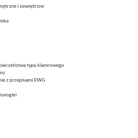
nętrzne i zewnętrzne
nika
pieczeństwa typu klamrowego
enz
dnie z przepisami EWG
onoglei