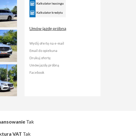
Kalkulator leasingu
Kalkulator kredytu
Umów jazdę próbną
Wyślij ofertę na e-mail
Email do opiekuna
Drukuj ofertę
Umów jazdę próbną
Facebook
nansowanie
Tak
ktura VAT
Tak