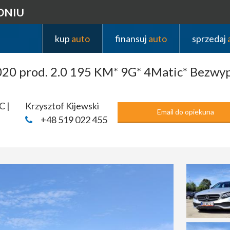
DNIU
kup
auto
finansuj
auto
sprzedaj
20 prod. 2.0 195 KM* 9G* 4Matic* Bezwy
C |
Krzysztof Kijewski
Email do opiekuna
+48 519 022 455