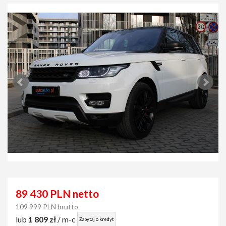
89 430 PLN netto
109 999 PLN brutto
lub
1 809 zł
/ m-c
Zapytaj o kredyt