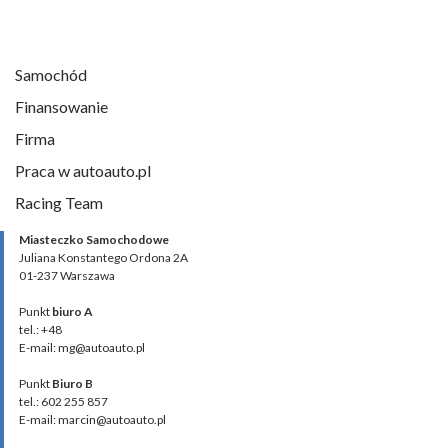
Samochód
Finansowanie
Firma
Praca w autoauto.pl
Racing Team
Miasteczko Samochodowe
Juliana Konstantego Ordona 2A
01-237 Warszawa
Punkt
biuro A
tel.: +48
E-mail: mg@autoauto.pl
Punkt
Biuro B
tel.: 602 255 857
E-mail: marcin@autoauto.pl