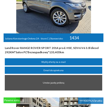
1434
Juliana Konstantego Ordona 2A - biuro C | Stanowisko:
Land Rover RANGE ROVER SPORT 2014 prod. HSE, SDV6 V6 3.0l diesel
292KM*Salon PL*Bezwypadkowy*133,405km
Wyślij ofertę na e-mail
Email do opiekuna
Umów jazdę próbną
Pewne auto
99 900 PLN brutto