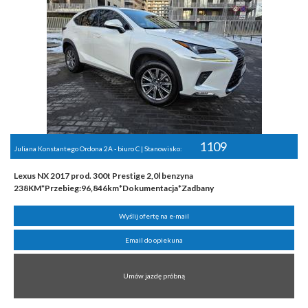
1109
Juliana Konstantego Ordona 2A - biuro C | Stanowisko:
Lexus NX 2017 prod. 300t Prestige 2,0l benzyna
238KM*Przebieg:96,846km*Dokumentacja*Zadbany
Wyślij ofertę na e-mail
Email do opiekuna
Umów jazdę próbną