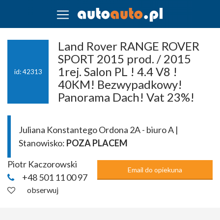
Land Rover RANGE ROVER
SPORT 2015 prod. / 2015
1rej. Salon PL ! 4.4 V8 !
id: 42313
40KM! Bezwypadkowy!
Panorama Dach! Vat 23%!
Juliana Konstantego Ordona 2A - biuro A |
Stanowisko:
POZA PLACEM
Piotr Kaczorowski
Email do opiekuna
+48 501 11 00 97
obserwuj