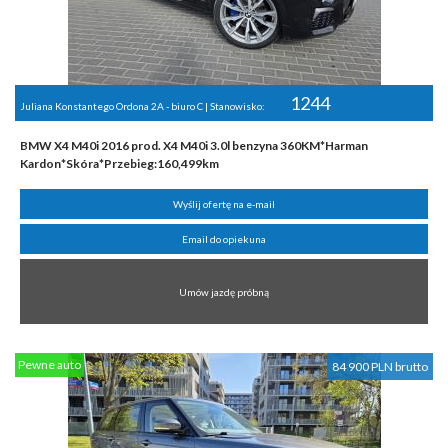
1244
Juliana Konstantego Ordona 2A - biuro C | Stanowisko:
BMW X4 M40i 2016 prod. X4 M40i 3.0l benzyna 360KM*Harman
Kardon*Skóra*Przebieg:160,499km
Wyślij ofertę na e-mail
Email do opiekuna
Umów jazdę próbną
Pewne auto
84 900 PLN brutto