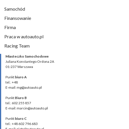
Samochód
Finansowanie
Firma
Praca w autoauto.pl
Racing Team
Miasteczko Samochodowe
Juliana Konstantego Ordona 2A
01-237 Warszawa
Punkt
biuro A
tel.: +48
E-mail: mg@autoauto.pl
Punkt
Biuro B
tel.: 602 255 857
E-mail: marcin@autoauto.pl
Punkt
biuro C
tel.: +48 602 796 683
E-mail: piotr@autoauto.pl