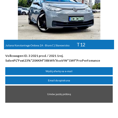
T12
Juliana Konstantego Ordona 2A - Biuro C | Stanowisko:
Volkswagen ID. 3 2021 prod. / 2021 1rej.
SalonPL*Fvat23%*204KM*58kWh*AsoVW*1Wł*ProPerfomance
Wyślij ofertę na e-mail
Email do opiekuna
Umów jazdę próbną