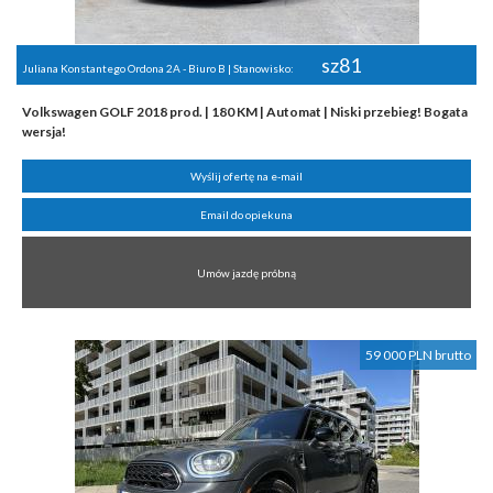
sz81
Juliana Konstantego Ordona 2A - Biuro B | Stanowisko:
Volkswagen GOLF 2018 prod. | 180 KM | Automat | Niski przebieg! Bogata
wersja!
Wyślij ofertę na e-mail
Email do opiekuna
Umów jazdę próbną
59 000 PLN brutto