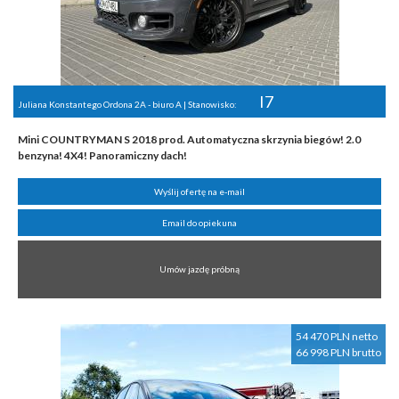
I7
Juliana Konstantego Ordona 2A - biuro A | Stanowisko:
Mini COUNTRYMAN S 2018 prod. Automatyczna skrzynia biegów! 2.0
benzyna! 4X4! Panoramiczny dach!
Wyślij ofertę na e-mail
Email do opiekuna
Umów jazdę próbną
54 470 PLN netto
66 998 PLN brutto