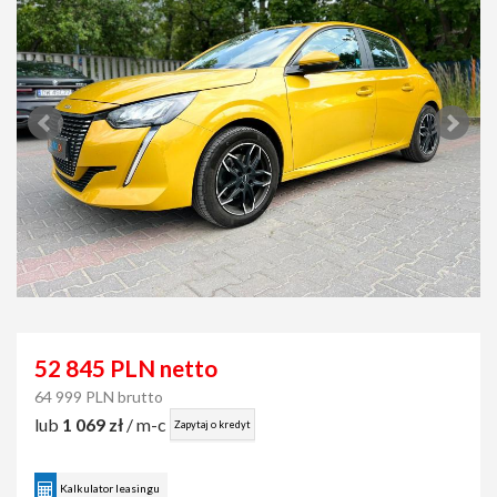
52 845 PLN netto
64 999 PLN brutto
lub
1 069 zł
/ m-c
Zapytaj o kredyt
Kalkulator leasingu