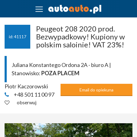
Peugeot 208 2020 prod.
Bezwypadkowy! Kupiony w
id: 41117
polskim saloinie! VAT 23%!
Juliana Konstantego Ordona 2A - biuro A |
Stanowisko:
POZA PLACEM
Piotr Kaczorowski
Email do opiekuna
+48 501 11 00 97
obserwuj