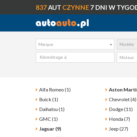
837
AUT
CZYNNE
7 DNI W TYGO
Marque
Modèle
Moteur
Alfa Romeo (1)
Aston Martin
Buick (1)
Chevrolet (4)
Daihatsu (1)
Dodge (11)
GMC (1)
Honda (7)
Jaguar (9)
Jeep (27)