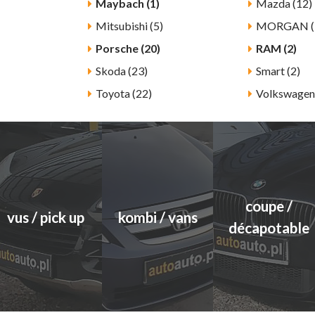
Maybach (1)
Mazda (12)
Mitsubishi (5)
MORGAN (
Porsche (20)
RAM (2)
Skoda (23)
Smart (2)
Toyota (22)
Volkswagen
coupe /
vus / pick up
kombi / vans
décapotable