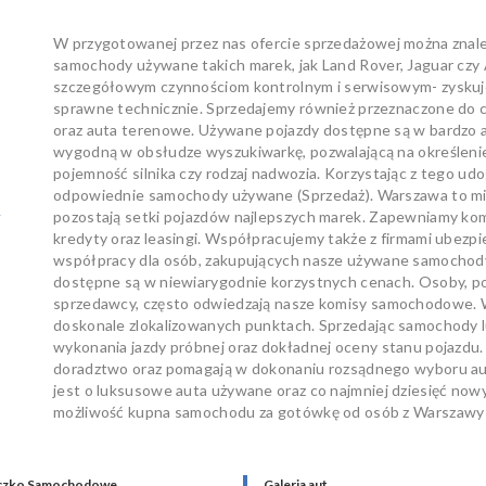
W przygotowanej przez nas ofercie sprzedażowej można znal
samochody używane takich marek, jak Land Rover, Jaguar czy
szczegółowym czynnościom kontrolnym i serwisowym- zyskuje
sprawne technicznie. Sprzedajemy również przeznaczone d
oraz auta terenowe. Używane pojazdy dostępne są w bardzo at
wygodną w obsłudze wyszukiwarkę, pozwalającą na określenie t
pojemność silnika czy rodzaj nadwozia. Korzystając z tego 
odpowiednie samochody używane (Sprzedaż). Warszawa to mia
w
pozostają setki pojazdów najlepszych marek. Zapewniamy ko
kredyty oraz leasingi. Współpracujemy także z firmami ubezp
współpracy dla osób, zakupujących nasze używane samochody. 
dostępne są w niewiarygodnie korzystnych cenach. Osoby, p
sprzedawcy, często odwiedzają nasze komisy samochodowe. W
doskonale zlokalizowanych punktach. Sprzedając samochody
wykonania jazdy próbnej oraz dokładnej oceny stanu pojazdu.
doradztwo oraz pomagają w dokonaniu rozsądnego wyboru auta
jest o luksusowe auta używane oraz co najmniej dziesięć 
możliwość kupna samochodu za gotówkę od osób z Warszawy i
czko Samochodowe
Galeria aut