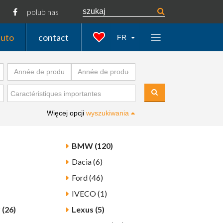
polub nas
auto
contact
FR
Więcej opcji
wyszukiwania
BMW (120)
Dacia (6)
Ford (46)
IVECO (1)
 (26)
Lexus (5)