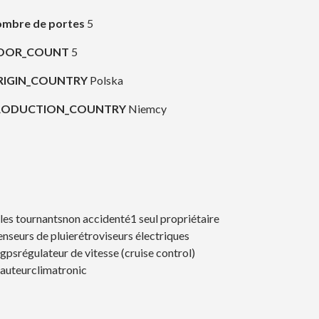
mbre de portes
5
OOR_COUNT
5
RIGIN_COUNTRY
Polska
RODUCTION_COUNTRY
Niemcy
 les tournantsnon accidenté
1 seul propriétaire
enseurs de pluie
rétroviseurs électriques
gps
régulateur de vitesse (cruise control)
hauteur
climatronic