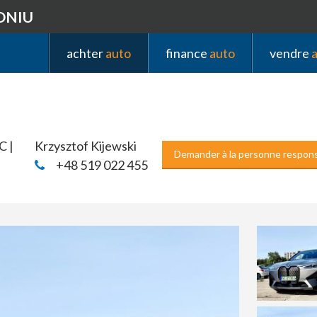
DNIU
achter
auto
finance
auto
vendre
C |
Krzysztof Kijewski
Demander à la personne respon
+48 519 022 455