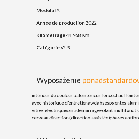
Modèle
IX
Année de production
2022
Kilométrage
44 968 Km
Catégorie
VUS
Wyposażenie
ponadstandardo
intérieur de couleur pâle
intérieur foncé
chauffé
inté
avec historique d'entretien
awd
abs
esp
gentes alum
vitres électriques
antidémarrage
volant multifoncti
cerveau direction (direction assistée)
phares antibr