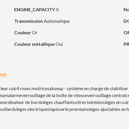
ENGINE_CAPACITY
0
No
Transmission
Automatique
D
Couleur
Or
O
Couleur métallique
Oui
P
we
rieur cuir
4 roues motrices
abs
esp - système en charge de stabiliser
inum
alarme
verrouillage de la boîte de vitesse
verrouillage central
c
on
ordinateur de bord
sièges chauffants
vitres teintées
sièges en cuir
ouillard
sièges electriques
tapisserie premium
sièges ajustables en 