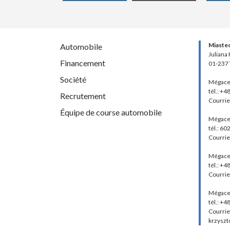
Miaste
Automobile
Juliana
Financement
01-237
Société
Mégace
tél.: +4
Recrutement
Courrie
Équipe de course automobile
Mégace
tél.: 60
Courrie
Mégace
tél.: +
Courrie
Mégace
tél.: +
Courrie
krzyszt