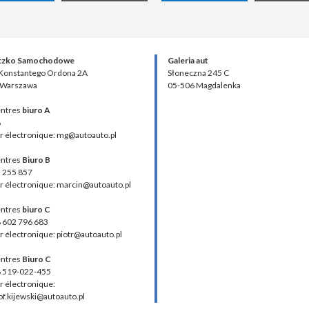
czko Samochodowe
Galeria aut
 Konstantego Ordona 2A
Słoneczna 245 C
 Warszawa
05-506 Magdalenka
ntres
biuro A
8
r électronique: mg@autoauto.pl
ntres
Biuro B
2 255 857
r électronique: marcin@autoauto.pl
ntres
biuro C
48 602 796 683
r électronique: piotr@autoauto.pl
ntres
Biuro C
48 519-022-455
r électronique:
of.kijewski@autoauto.pl