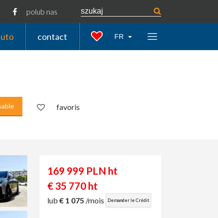
polub nas
auto
contact
FR
sable
favoris
169 999 PLN ht
€ 35 770 ht
lub
€ 1 075
/mois
Demander le Crédit