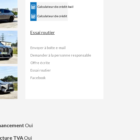
Calculateur de crédit-bail
Calculateur de crédit
Essai routier
Envoyer à boîte e-mail
Demander à la personne responsable
Offre écrite
Essai routier
Facebook
nancement
Oui
cture TVA
Oui