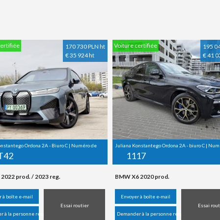
ertifiée
Voiture certifiée
170 730 PLN ht
195 04
€ 35 924 ht
€ 41 0
onstantego Ordona 2A - Biuro C | Numéro de
Juliana Konstantego Ordona 2A - biuro C | Numé
T42
1117
2022 prod. / 2023 reg.
BMW X6 2020 prod.
 à boîte e-mail
Envoyer à boîte e-mail
Essai routier
Essai rout
 à la personne responsable
Demander à la personne responsable