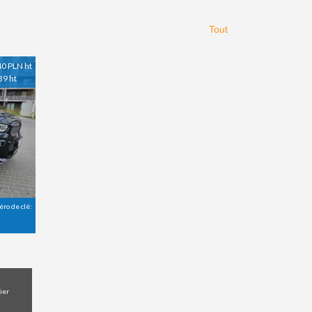
Tout
0 PLN ht
39 ht
ro de clé:
ier