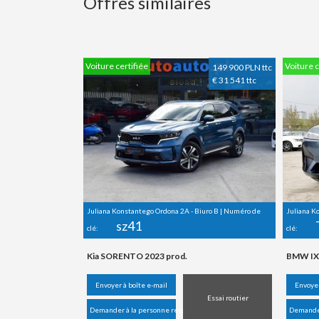
Offres similaires
Voiture certifiée
Voiture c
149 900 PLN ttc
€ 31 541 ttc
Juliana Konstantego Ordona 2A - Biuro B | Numéro de
Juliana K
sz41
clé:
clé:
Kia SORENTO 2023 prod.
BMW IX 
Envoyer à boîte e-mail
Envoyer
Essai routier
Demander à la personne responsable
Demander