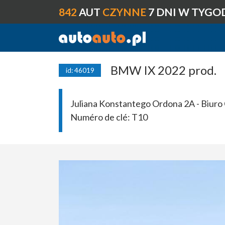
842
AUT
CZYNNE
7 DNI W TYGO
BMW IX 2022 prod.
id: 46019
Juliana Konstantego Ordona 2A - Biuro 
Numéro de clé:
T10