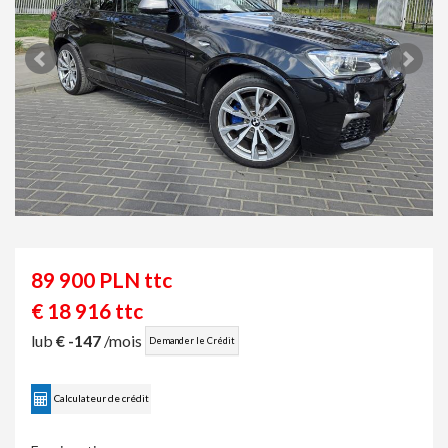
89 900 PLN ttc
€ 18 916 ttc
lub
€ -147
/mois
Demander le Crédit
Calculateur de crédit