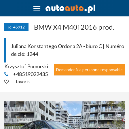
BMW X4 M40i 2016 prod.
id: 45912
Juliana Konstantego Ordona 2A - biuro C | Numéro
de clé:
1244
Krzysztof Pomorski
Demander à la personne responsable
+48519022435
favoris