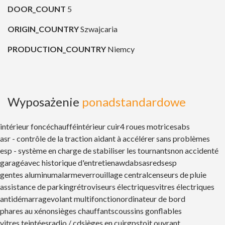
DOOR_COUNT
5
ORIGIN_COUNTRY
Szwajcaria
PRODUCTION_COUNTRY
Niemcy
Wyposażenie
ponadstandardowe
intérieur foncé
chauffé
intérieur cuir
4 roues motrices
abs
asr - contrôle de la traction aidant à accélérer sans problèmes
esp - système en charge de stabiliser les tournantsnon accidenté
garagé
avec historique d'entretien
awd
abs
asr
eds
esp
gentes aluminum
alarme
verrouillage central
censeurs de pluie
assistance de parking
rétroviseurs électriques
vitres électriques
antidémarrage
volant multifonction
ordinateur de bord
phares au xénon
sièges chauffants
coussins gonflables
vitres teintées
radio / cd
sièges en cuir
gps
toit ouvrant