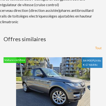
régulateur de vitesse (cruise control)
cerveau direction (direction assistée)
phares antibrouillard
rails de toit
sièges electriques
sièges ajustables en hauteur
climatronic
Offres similaires
Tout
Voiture certifiée
84 900 PLN ttc
€ 17 864 ttc