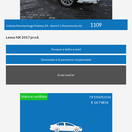
1109
Juliana Konstantego Ordona 2A - biuro C | Numéro de clé:
Lexus NX 2017 prod.
Envoyer à boîte e-mail
Demander à la personne responsable
Essai routier
Voiture certifiée
79 594 PLN ht
€ 16 748 ht