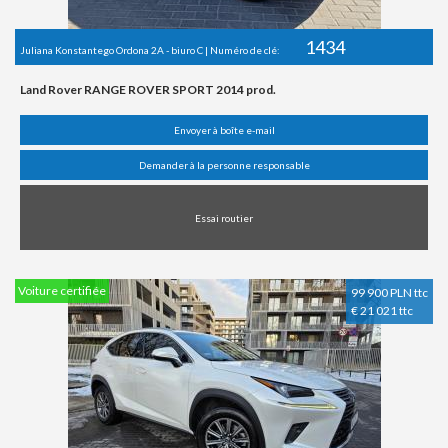
1434
Juliana Konstantego Ordona 2A - biuro C | Numéro de clé:
Land Rover RANGE ROVER SPORT 2014 prod.
Envoyer à boîte e-mail
Demander à la personne responsable
Essai routier
Voiture certifiée
99 900 PLN ttc
€ 21 021 ttc