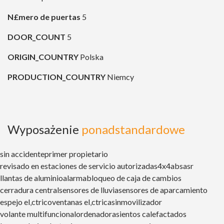
N£mero de puertas
5
DOOR_COUNT
5
ORIGIN_COUNTRY
Polska
PRODUCTION_COUNTRY
Niemcy
Wyposażenie
ponadstandardowe
sin accidente
primer propietario
revisado en estaciones de servicio autorizadas
4x4
abs
asr
llantas de aluminio
alarma
bloqueo de caja de cambios
cerradura central
sensores de lluvia
sensores de aparcamiento
espejo el‚ctrico
ventanas el‚ctricas
inmovilizador
volante multifuncional
ordenador
asientos calefactados