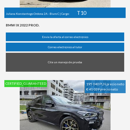
T10
Juliana Konstantego Ordona 2A - Biuro C | Cargo:
BMW IX 2022 PROD.
Envie la oferta al correo electr¢nico
Correo electr¢nico al tutor
Cite un manejo de prueba
CERTIFIED_GUARANTEED
195 040 PLN precio neto
€ 41 039 precio neto