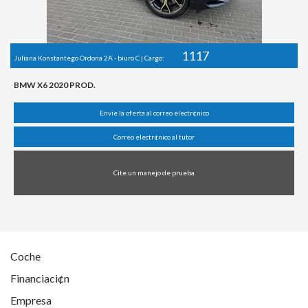
1117
Juliana Konstantego Ordona 2A - biuro C | Cargo:
BMW X6 2020 PROD.
Envie la oferta al correo electr¢nico
Correo electr¢nico al tutor
Cite un manejo de prueba
Coche
Financiaci¢n
Empresa