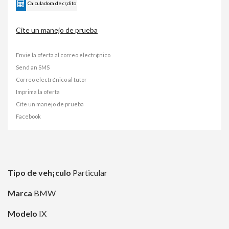
Calculadora de cr‚dito
Cite un manejo de prueba
Envie la oferta al correo electr¢nico
Send an SMS
Correo electr¢nico al tutor
Imprima la oferta
Cite un manejo de prueba
Facebook
Tipo de veh¡culo
Particular
Marca
BMW
Modelo
IX