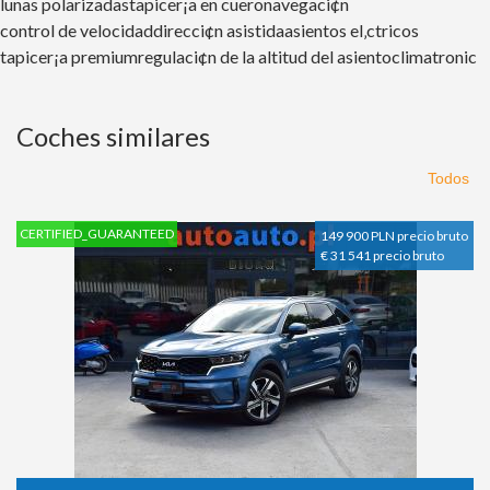
lunas polarizadas
tapicer¡a en cuero
navegaci¢n
control de velocidad
direcci¢n asistida
asientos el‚ctricos
tapicer¡a premium
regulaci¢n de la altitud del asiento
climatronic
Coches similares
Todos
CERTIFIED_GUARANTEED
149 900 PLN precio bruto
€ 31 541 precio bruto