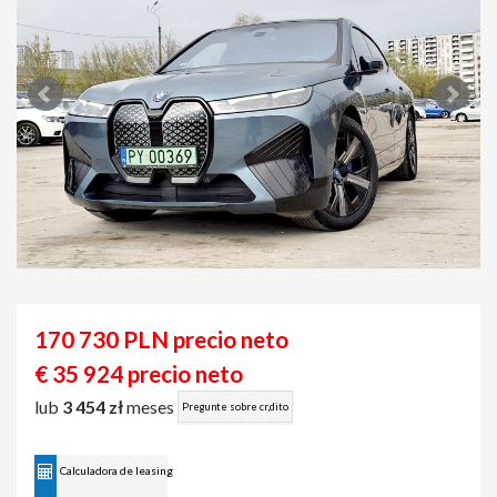
170 730 PLN precio neto
€ 35 924 precio neto
lub
3 454 zł
meses
Pregunte sobre cr‚dito
Calculadora de leasing