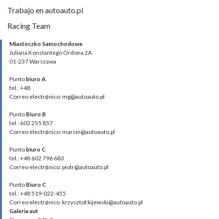
Trabajo en autoauto.pl
Racing Team
Miasteczko Samochodowe
Juliana Konstantego Ordona 2A
01-237 Warszawa
Punto
biuro A
tel.: +48
Correo electr¢nico: mg@autoauto.pl
Punto
Biuro B
tel.: 602 255 857
Correo electr¢nico: marcin@autoauto.pl
Punto
biuro C
tel.: +48 602 796 683
Correo electr¢nico: piotr@autoauto.pl
Punto
Biuro C
tel.: +48 519-022-455
Correo electr¢nico: krzysztof.kijewski@autoauto.pl
Galeria aut