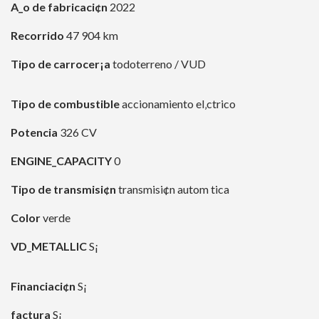
A_o de fabricaci¢n
2022
Recorrido
47 904 km
Tipo de carrocer¡a
todoterreno / VUD
Tipo de combustible
accionamiento el‚ctrico
Potencia
326 CV
ENGINE_CAPACITY
0
Tipo de transmisi¢n
transmisi¢n autom tica
Color
verde
VD_METALLIC
S¡
Financiaci¢n
S¡
factura
S¡