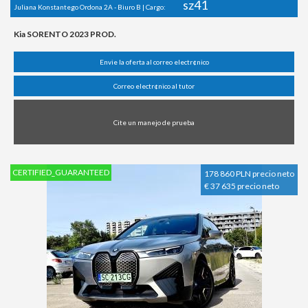
sz41
Juliana Konstantego Ordona 2A - Biuro B | Cargo:
Kia SORENTO 2023 PROD.
Envie la oferta al correo electr¢nico
Correo electr¢nico al tutor
Cite un manejo de prueba
CERTIFIED_GUARANTEED
178 860 PLN precio neto
€ 37 635 precio neto