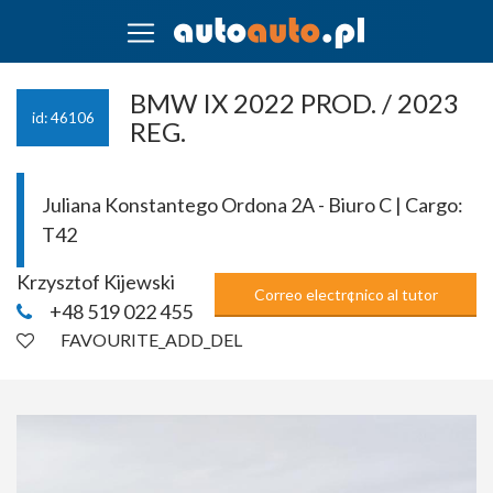
BMW IX 2022 PROD. / 2023
id: 46106
REG.
Juliana Konstantego Ordona 2A - Biuro C | Cargo:
T42
Krzysztof Kijewski
Correo electr¢nico al tutor
+48 519 022 455
FAVOURITE_ADD_DEL