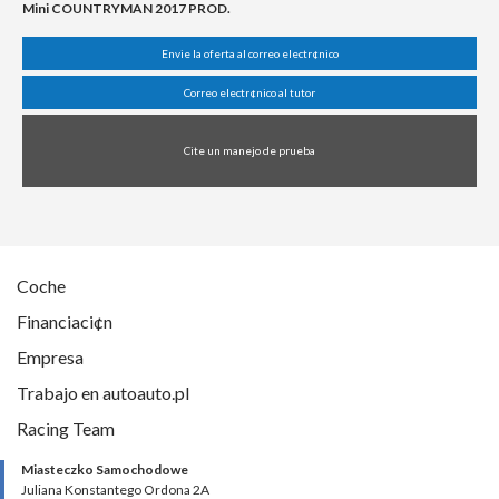
Mini COUNTRYMAN 2017 PROD.
Envie la oferta al correo electr¢nico
Correo electr¢nico al tutor
Cite un manejo de prueba
Coche
Financiaci¢n
Empresa
Trabajo en autoauto.pl
Racing Team
Miasteczko Samochodowe
Juliana Konstantego Ordona 2A