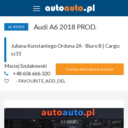
Audi A6 2018 PROD.
id: 45969
Juliana Konstantego Ordona 2A - Biuro B | Cargo:
sz31
Maciej Szulakowski
Correo electr¢nico al tutor
+48 606 666 320
- FAVOURITE_ADD_DEL