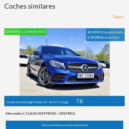
Coches similares
Todos
CERTIFIED_GUARANTEED
85 999 PLN precio neto
€ 18 096 precio neto
T8
Juliana Konstantego Ordona 2A - Biuro C | Cargo:
Mercedes C CLASS 2019 PROD. / 2019 REG.
Envie la oferta al correo electr¢nico