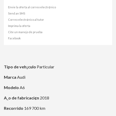
Envie la oferta al correo electr¢nico
Send an SMS
Correo electr¢nico al tutor
Imprima la oferta
Cite un manejo de prueba
Facebook
Tipo de veh¡culo
Particular
Marca
Audi
Modelo
A6
A_o de fabricaci¢n
2018
Recorrido
169 700 km