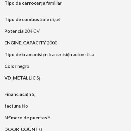
Tipo de carrocer¡a
familiar
Tipo de combustible
di‚sel
Potencia
204 CV
ENGINE_CAPACITY
2000
Tipo de transmisi¢n
transmisi¢n autom tica
Color
negro
VD_METALLIC
S¡
Financiaci¢n
S¡
factura
No
N£mero de puertas
5
DOOR_COUNT
0