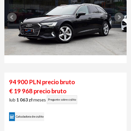
94 900 PLN precio bruto
€ 19 968 precio bruto
lub
1 063 zł
meses
Pregunte sobre cr‚dito
Calculadora de cr‚dito