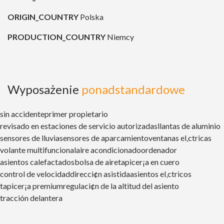
ORIGIN_COUNTRY
Polska
PRODUCTION_COUNTRY
Niemcy
Wyposażenie
ponadstandardowe
sin accidente
primer propietario
revisado en estaciones de servicio autorizadas
llantas de aluminio
sensores de lluvia
sensores de aparcamiento
ventanas el‚ctricas
volante multifuncional
aire acondicionado
ordenador
asientos calefactados
bolsa de aire
tapicer¡a en cuero
control de velocidad
direcci¢n asistida
asientos el‚ctricos
tapicer¡a premium
regulaci¢n de la altitud del asiento
tracción delantera