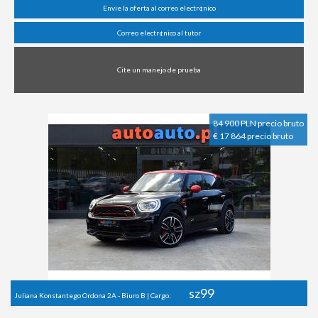
Envie la oferta al correo electr¢nico
Correo electr¢nico al tutor
Cite un manejo de prueba
84 900 PLN precio bruto
€ 17 864 precio bruto
sz99
Juliana Konstantego Ordona 2A - Biuro B | Cargo: