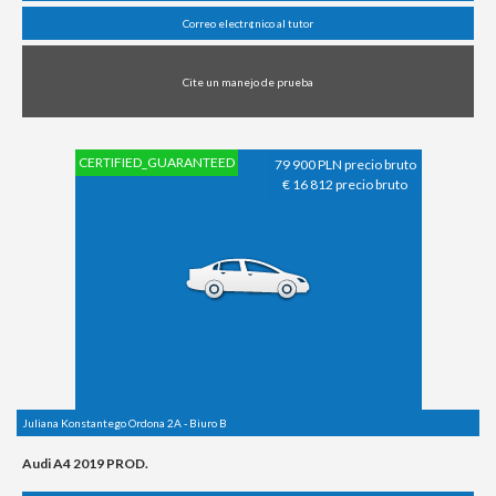
Correo electr¢nico al tutor
Cite un manejo de prueba
CERTIFIED_GUARANTEED
79 900 PLN precio bruto
€ 16 812 precio bruto
Juliana Konstantego Ordona 2A - Biuro B
Audi A4 2019 PROD.