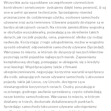
Wszystkie auta są poddane szczegółowym czynnościom
kontrolnym i serwisowym- zyskujemy dzięki temu pewność, iż są
one w pełni sprawne technicznie. Sprzedajemy również
przeznaczone do codziennego użytku, osobowe samochody
używane oraz auta terenowe. Używane pojazdy dostępne są w
bardzo atrakcyjnych cenach. Na stronie zamieściliśmy wygodną
w obsłudze wyszukiwarkę, pozwalającą na określenie takich
danych, jak rocznik pojazdu, cena, pojemność silnika czy rodzaj
nadwozia. Korzystając z tego udogodnienia, można w wygodny
sposób odnaleźć odpowiednie samochody używane (Sprzedaż).
Warszawa to miasto, w którym do dyspozycji naszych klientów
pozostają setki pojazdów najlepszych marek. Zapewniamy
kompleksową obsługę, pomagając w ubieganiu się o kredyty
oraz leasingi. Współpracujemy także z firmami
ubezpieczeniowymi, negocjując korzystne warunki współpracy
dla osób, zakupujących nasze używane samochody. Luksusowe
pojazdy, takie jak Lexus, czy Lincoln, dostępne są w
niewiarygodnie korzystnych cenach. Osoby, poszukujące
uczciwego, godnego zaufania sprzedawcy, często odwiedzają
nasze komisy samochodowe. Warszawa to miasto, w którym
działamy w trzech, doskonale zlokalizowanych punktach.
Sprzedając samochody luksusowe używane udostępniamy