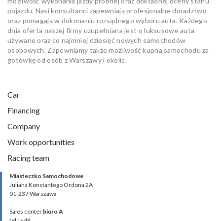
możliwość wykonania jazdy próbnej oraz dokładnej oceny stanu
pojazdu. Nasi konsultanci zapewniają profesjonalne doradztwo
oraz pomagają w dokonaniu rozsądnego wyboru auta. Każdego
dnia oferta naszej firmy uzupełniana jest o luksusowe auta
używane oraz co najmniej dziesięć nowych samochodów
osobowych. Zapewniamy także możliwość kupna samochodu za
gotówkę od osób z Warszawy i okolic.
Car
Financing
Company
Work opportunities
Racing team
Miasteczko Samochodowe
Juliana Konstantego Ordona 2A
01-237 Warszawa
Sales center
biuro A
tel.: +48